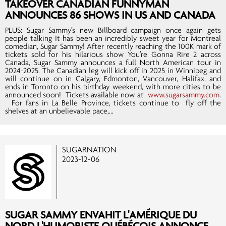
TAKEOVER CANADIAN FUNNYMAN
ANNOUNCES 86 SHOWS IN US AND CANADA
PLUS: Sugar Sammy’s new Billboard campaign once again gets
people talking It has been an incredibly sweet year for Montreal
comedian, Sugar Sammy! After recently reaching the 100K mark of
tickets sold for his hilarious show You’re Gonna Rire 2 across
Canada, Sugar Sammy announces a full North American tour in
2024-2025. The Canadian leg will kick off in 2025 in Winnipeg and
will continue on in Calgary, Edmonton, Vancouver, Halifax, and
ends in Toronto on his birthday weekend, with more cities to be
announced soon! Tickets available now at
www.sugarsammy.com
.
For fans in La Belle Province, tickets continue to fly off the
shelves at an unbelievable pace,...
SUGARNATION
2023-12-06
SUGAR SAMMY ENVAHIT L'AMÉRIQUE DU
NORD L'HUMORISTE QUÉBÉCOIS ANNONCE