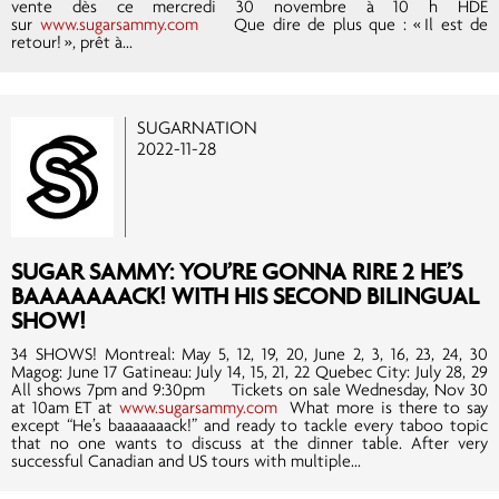
vente dès ce mercredi 30 novembre à 10 h HDE
sur
www.sugarsammy.com
Que dire de plus que : « Il est de
retour! », prêt à...
SUGARNATION
2022-11-28
SUGAR SAMMY: YOU’RE GONNA RIRE 2 HE’S
BAAAAAAACK! WITH HIS SECOND BILINGUAL
SHOW!
34 SHOWS! Montreal: May 5, 12, 19, 20, June 2, 3, 16, 23, 24, 30
Magog: June 17 Gatineau: July 14, 15, 21, 22 Quebec City: July 28, 29
All shows 7pm and 9:30pm Tickets on sale Wednesday, Nov 30
at 10am ET at
www.sugarsammy.com
What more is there to say
except “He’s baaaaaaack!” and ready to tackle every taboo topic
that no one wants to discuss at the dinner table. After very
successful Canadian and US tours with multiple...