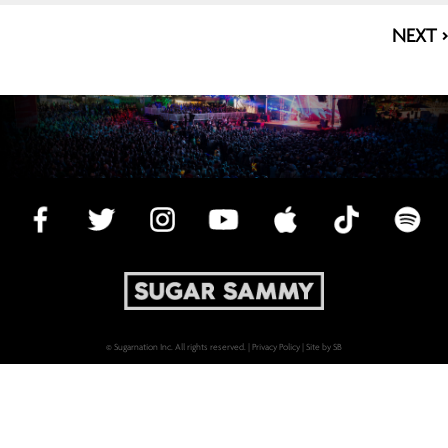
NEXT >
© Sugarnation Inc. All rights reserved. |
Privacy Policy
|
Site by SB