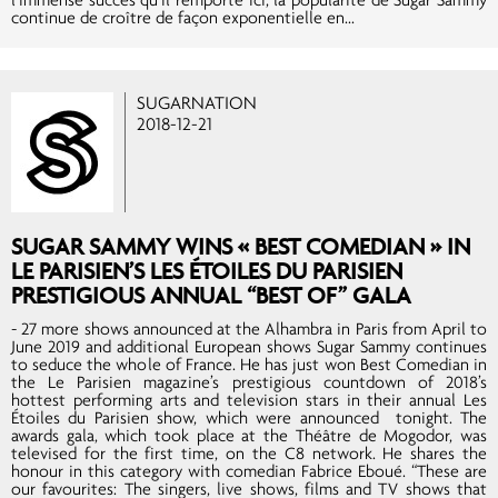
continue de croître de façon exponentielle en...
SUGARNATION
2018-12-21
SUGAR SAMMY WINS « BEST COMEDIAN » IN
LE PARISIEN’S LES ÉTOILES DU PARISIEN
PRESTIGIOUS ANNUAL “BEST OF” GALA
- 27 more shows announced at the Alhambra in Paris from April to
June 2019 and additional European shows Sugar Sammy continues
to seduce the whole of France. He has just won Best Comedian in
the Le Parisien magazine’s prestigious countdown of 2018’s
hottest performing arts and television stars in their annual Les
Étoiles du Parisien show, which were announced tonight. The
awards gala, which took place at the Théâtre de Mogodor, was
televised for the first time, on the C8 network. He shares the
honour in this category with comedian Fabrice Eboué. “These are
our favourites: The singers, live shows, films and TV shows that