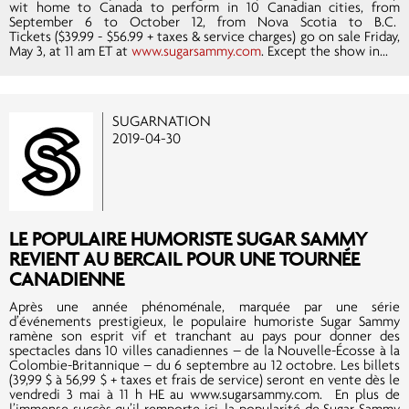
wit home to Canada to perform in 10 Canadian cities, from
September 6 to October 12, from Nova Scotia to B.C.
Tickets ($39.99 - $56.99 + taxes & service charges) go on sale Friday,
May 3, at 11 am ET at
www.sugarsammy.com
. Except the show in...
SUGARNATION
2019-04-30
LE POPULAIRE HUMORISTE SUGAR SAMMY
REVIENT AU BERCAIL POUR UNE TOURNÉE
CANADIENNE
Après une année phénoménale, marquée par une série
d’événements prestigieux, le populaire humoriste Sugar Sammy
ramène son esprit vif et tranchant au pays pour donner des
spectacles dans 10 villes canadiennes – de la Nouvelle-Écosse à la
Colombie-Britannique – du 6 septembre au 12 octobre. Les billets
(39,99 $ à 56,99 $ + taxes et frais de service) seront en vente dès le
vendredi 3 mai à 11 h HE au www.sugarsammy.com. En plus de
l’immense succès qu’il remporte ici, la popularité de Sugar Sammy