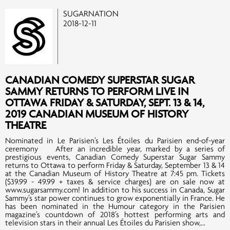
SUGARNATION
2018-12-11
CANADIAN COMEDY SUPERSTAR SUGAR
SAMMY RETURNS TO PERFORM LIVE IN
OTTAWA FRIDAY & SATURDAY, SEPT. 13 & 14,
2019 CANADIAN MUSEUM OF HISTORY
THEATRE
Nominated in Le Parisien’s Les Étoiles du Parisien end-of-year
ceremony After an incredible year, marked by a series of
prestigious events, Canadian Comedy Superstar Sugar Sammy
returns to Ottawa to perform Friday & Saturday, September 13 & 14
at the Canadian Museum of History Theatre at 7:45 pm. Tickets
($39.99 - 49.99 + taxes & service charges) are on sale now at
www.sugarsammy.com! In addition to his success in Canada, Sugar
Sammy’s star power continues to grow exponentially in France. He
has been nominated in the Humour category in the Parisien
magazine’s countdown of 2018’s hottest performing arts and
television stars in their annual Les Étoiles du Parisien show,...