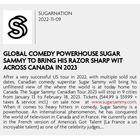
SUGARNATION
2022-11-09
GLOBAL COMEDY POWERHOUSE SUGAR
SAMMY TO BRING HIS RAZOR SHARP WIT
ACROSS CANADA IN 2023
After a very successful US tour in 2022, with multiple sold out
dates, Canadian comedy superstar Sugar Sammy will bring his
unfiltered view of the where the world is at today home to
Canada. The Sugar Sammy: Canadian Tour 2023 will stop in 9 cities
from January 13 to February 18, 2023. Tickets ($44.99 à $59.99 +
taxes & service incl.) on sale now at
www.sugarsammy.com
.
When it comes to heavy hitters in comedy, Sugar Sammy is a
powerhouse. An international phenomenon, he has conquered
the world of television in Canada and in France. He currently stars
in the French version of America’s Got Talent (La France a un
incroyable talent) as one of the celebrity judges,...