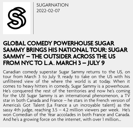
SUGARNATION
2022-02-07
GLOBAL COMEDY POWERHOUSE SUGAR
SAMMY BRINGS HIS NATIONAL TOUR: SUGAR
SAMMY – THE OUTSIDER ACROSS THE US
FROM NYC TO L.A. MARCH 3 – JULY 9
Canadian comedy superstar Sugar Sammy returns to the US, on
tour from March 3 to July 9, ready to take on the US with his
unfiltered view of the where the world is at today. When it
comes to heavy hitters in comedy, Sugar Sammy is a powerhouse.
He’s conquered the rest of the territories and now he’s coming
for the US! Sugar Sammy is an international phenomenon, a TV
star in both Canada and France – he stars in the French version of
America’s Got Talent (La France a un incroyable talent) as the
sassy 4th judge, reaching 3.5 – 4.2 million viewers per week. He’s
won Comedian of the Year accolades in both France and Canada.
And he’s a growing force on the internet, with over 1 million...