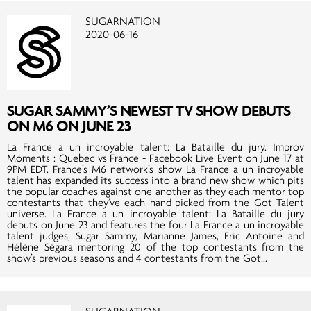
SUGARNATION
2020-06-16
SUGAR SAMMY’S NEWEST TV SHOW DEBUTS
ON M6 ON JUNE 23
La France a un incroyable talent: La Bataille du jury. Improv
Moments : Quebec vs France - Facebook Live Event on June 17 at
9PM EDT. France’s M6 network’s show La France a un incroyable
talent has expanded its success into a brand new show which pits
the popular coaches against one another as they each mentor top
contestants that they’ve each hand-picked from the Got Talent
universe. La France a un incroyable talent: La Bataille du jury
debuts on June 23 and features the four La France a un incroyable
talent judges, Sugar Sammy, Marianne James, Eric Antoine and
Hélène Ségara mentoring 20 of the top contestants from the
show’s previous seasons and 4 contestants from the Got...